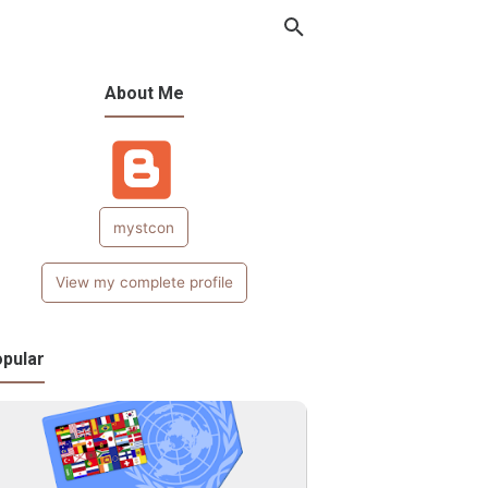
About Me
mystcon
View my complete profile
pular