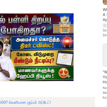
Wh
A 
Ap
🇸
Si
Si
"W
Yo
Ho
No
Ab
by
00? வெளியான சூப்பர் அப்டேட்!