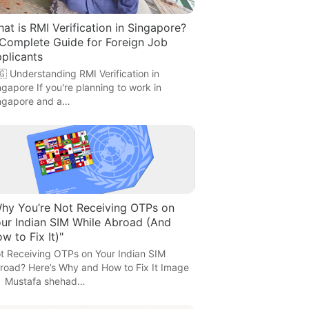
at is RMI Verification in Singapore?
Complete Guide for Foreign Job
plicants
🇬 Understanding RMI Verification in
ngapore If you're planning to work in
ngapore and a…
hy You’re Not Receiving OTPs on
ur Indian SIM While Abroad (And
w to Fix It)"
t Receiving OTPs on Your Indian SIM
road? Here’s Why and How to Fix It Image
 Mustafa shehad…