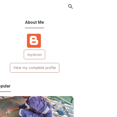
About Me
mystcon
View my complete profile
pular